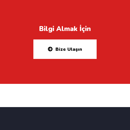
Bilgi Almak İçin
Bize Ulaşın
Etekitler: manuel şanzıman tamiri servisi, özel
servis, manuel şanzıman tamiri büyükçekmeçe